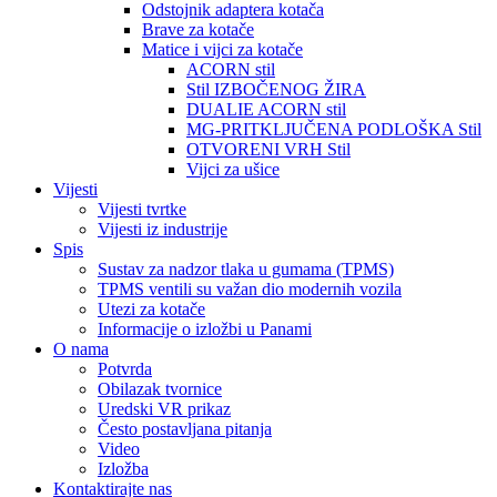
Odstojnik adaptera kotača
Brave za kotače
Matice i vijci za kotače
ACORN stil
Stil IZBOČENOG ŽIRA
DUALIE ACORN stil
MG-PRITKLJUČENA PODLOŠKA Stil
OTVORENI VRH Stil
Vijci za ušice
Vijesti
Vijesti tvrtke
Vijesti iz industrije
Spis
Sustav za nadzor tlaka u gumama (TPMS)
TPMS ventili su važan dio modernih vozila
Utezi za kotače
Informacije o izložbi u Panami
O nama
Potvrda
Obilazak tvornice
Uredski VR prikaz
Često postavljana pitanja
Video
Izložba
Kontaktirajte nas