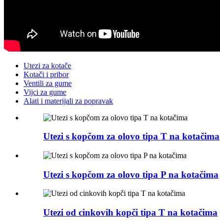
Utezi za kotače
Kotači i pribor
Ventili za gume
Vijci za gume
Alati i materijali za popravak
Utezi s kopčom za olovo tipa T na kotačima
Utezi s kopčom za olovo tipa P na kotačima
Utezi od cinkovih kopči tipa T na kotačima