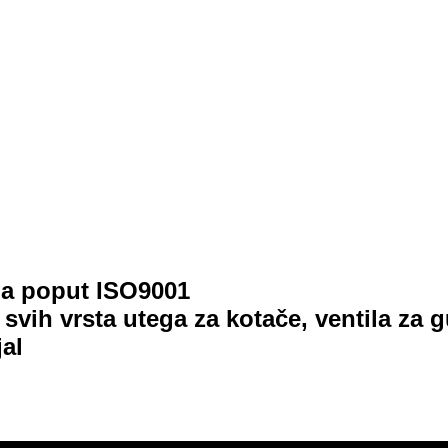
ima poput ISO9001
 svih vrsta utega za kotače, ventila z
jal