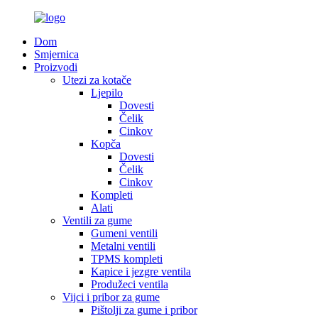
Dom
Smjernica
Proizvodi
Utezi za kotače
Ljepilo
Dovesti
Čelik
Cinkov
Kopča
Dovesti
Čelik
Cinkov
Kompleti
Alati
Ventili za gume
Gumeni ventili
Metalni ventili
TPMS kompleti
Kapice i jezgre ventila
Produžeci ventila
Vijci i pribor za gume
Pištolji za gume i pribor