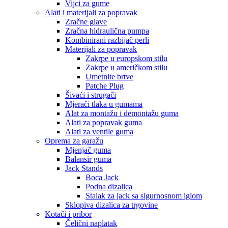
Vijci za gume
Alati i materijali za popravak
Zračne glave
Zračna hidraulična pumpa
Kombinirani razbijač perli
Materijali za popravak
Zakrpe u europskom stilu
Zakrpe u američkom stilu
Umetnite brtve
Patche Plug
Šivaći i strugači
Mjerači tlaka u gumama
Alat za montažu i demontažu guma
Alati za popravak guma
Alati za ventile guma
Oprema za garažu
Mjenjač guma
Balansir guma
Jack Stands
Boca Jack
Podna dizalica
Stalak za jack sa sigurnosnom iglom
Sklopiva dizalica za trgovine
Kotači i pribor
Čelični naplatak